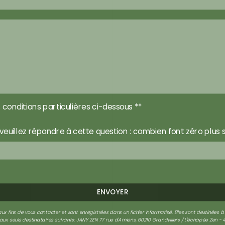
 conditions particulières ci-dessous **
veuillez répondre à cette question : combien font zéro plus 
ENVOYER
fins de vous contacter et sont enregistrées dans un fichier informatisé. Elles sont destinées à
x seuls destinataires suivants: JANY ZEN 77 rue d'Amiens, 60210 Grandvillers / L'échapée Zen 