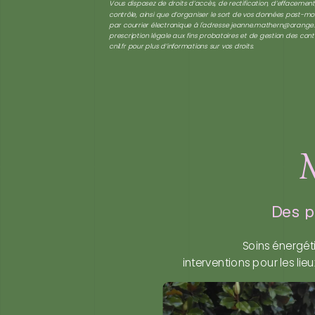
Vous disposez de droits d’accès, de rectification, d’effacement
contrôle, ainsi que d’organiser le sort de vos données post-mo
par courrier électronique à l'adresse jeanne.mathern@orange.f
prescription légale aux fins probatoires et de gestion des cont
cnil.fr pour plus d’informations sur vos droits.
M
Des p
Soins énergét
interventions pour les lie