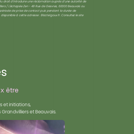
 du droit d’introduire une réclamation auprès d’une autorité de
illers / L'échapée Zen - 49 Rue de Gesvres, 60000 Beauvais ou
a période de prise de contact puis pendant la durée de
, disponible à cette adresse :
Bloctel.gouv.fr
. Consultez le site
es
x être
t initiations,
 Grandvilliers et Beauvais.