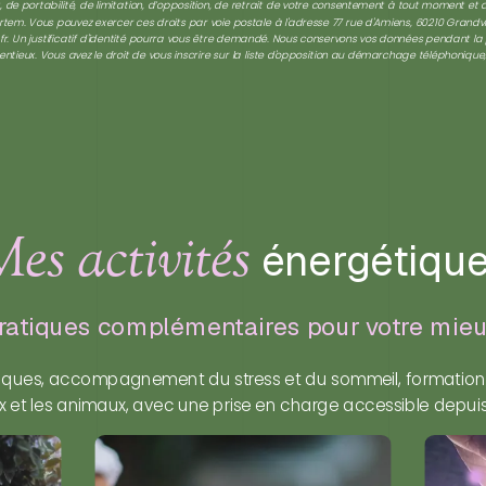
, de portabilité, de limitation, d’opposition, de retrait de votre consentement à tout moment et
rtem. Vous pouvez exercer ces droits par voie postale à l'adresse 77 rue d'Amiens, 60210 Grandv
r. Un justificatif d'identité pourra vous être demandé. Nous conservons vos données pendant l
entieux. Vous avez le droit de vous inscrire sur la liste d'opposition au démarchage téléphonique
es activités
énergétiqu
ratiques complémentaires pour votre mieu
iques, accompagnement du stress et du sommeil, formations e
ux et les animaux, avec une prise en charge accessible depuis